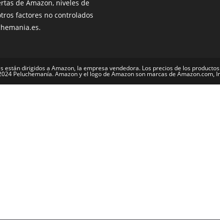
ertas de Amazon, niveles de
otros factores no controlados
chemania.es.
s están dirigidos a Amazon, la empresa vendedora. Los precios de los productos
2024 Peluchemanía. Amazon y el logo de Amazon son marcas de Amazon.com, Inc.