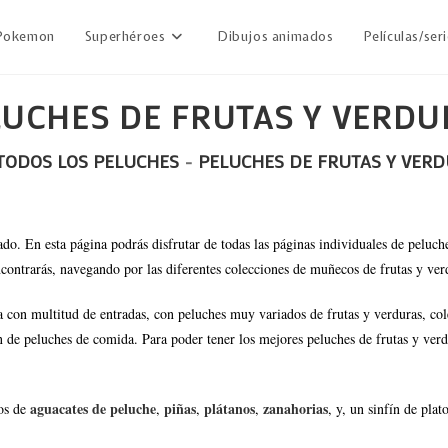
Pokemon
Superhéroes
Dibujos animados
Películas/ser
LUCHES DE FRUTAS Y VERDU
TODOS LOS PELUCHES
-
PELUCHES DE FRUTAS Y VER
do. En esta página podrás disfrutar de todas las páginas individuales de peluc
encontrarás, navegando por las diferentes colecciones de muñecos de frutas y ver
 con multitud de entradas, con peluches muy variados de frutas y verduras, col
 de peluches de comida. Para poder tener los mejores peluches de frutas y verd
aguacates de peluche
piñas
plátanos
zanahorias
los de
,
,
,
, y, un sinfín de pla