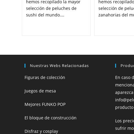
hemos recopilado la mayor
hemos recopilado
selección de peluches de
selección de pel
sushi del mundo.…
zanahorias del 
Nuestras Webs Relacionadas
Produc
Figuras de colección
En caso 
menciona
Juegos de mesa
aparezca
info@pel
Mejores FUNKO POP
producto 
El bloque de construcción
Los prec
sufrir mo
Disfraz y cosplay