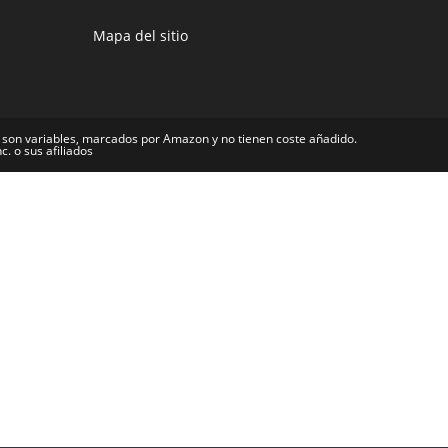
Mapa del sitio
 son variables, marcados por Amazon y no tienen coste añadido.
 o sus afiliados