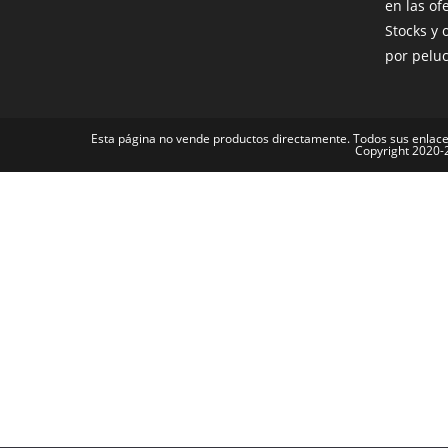
en las of
Stocks y 
por pelu
Esta página no vende productos directamente. Todos sus enlace
Copyright 2020-