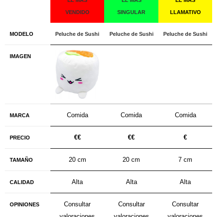
EL MÁS
EL MÁS
EL MÁS
VENDIDO
SINGULAR
LLAMATIVO
MODELO
Peluche de Sushi
Peluche de Sushi
Peluche de Sushi
IMAGEN
Comida
Comida
Comida
MARCA
€€
€€
€
PRECIO
20 cm
20 cm
7 cm
TAMAÑO
Alta
Alta
Alta
CALIDAD
Consultar
Consultar
Consultar
OPINIONES
valoraciones
valoraciones
valoraciones