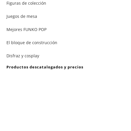
Figuras de colección
Juegos de mesa
Mejores FUNKO POP
El bloque de construcción
Disfraz y cosplay
Productos descatalogados y precios
En caso de que alguno de los productos mencionados en
esta recopilación aparezca descatalogado, informe a
info@peluchemania.es para buscar un producto de
similares características.
Los precios de los productos pueden sufrir modificaciones
debido a cambios en las ofertas de Amazon, niveles de
Stocks y otros factores no controlados por peluchemania.es.