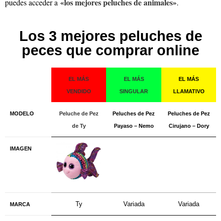
«los mejores peluches de animales»
puedes acceder a
.
Los 3 mejores peluches de
peces que comprar online
EL MÁS
EL MÁS
EL MÁS
VENDIDO
SINGULAR
LLAMATIVO
MODELO
Peluche de Pez
Peluches de Pez
Peluches de Pez
de Ty
Payaso – Nemo
Cirujano – Dory
IMAGEN
Ty
Variada
Variada
MARCA