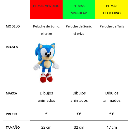
EL MÁS VENDIDO
EL MÁS
EL MÁS
SINGULAR
LLAMATIVO
MODELO
Peluche de Sonic,
Peluche de Sonic,
Peluche de Tails
el erizo
el erizo
IMAGEN
Dibujos
Dibujos
Dibujos
MARCA
animados
animados
animados
€
€€
€€
PRECIO
22 cm
32 cm
17 cm
TAMAÑO