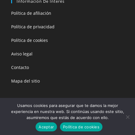
Información De Interés
Política de afiliación
Política de privacidad
Política de cookies
Aviso legal
Contacto
Mapa del sitio
Usamos cookies para asegurar que te damos la mejor
experiencia en nuestra web. Si continúas usando este sitio,
Esta página no vende productos directamente. Todos sus enlaces están
asumiremos que estás de acuerdo con ello.
dirigidos a Amazon, la empresa vendedora. Los precios de los productos
son variables, marcados por Amazon y no tienen coste añadido.
Copyright 2020-2024 Peluchemanía. Amazon y el logo de Amazon son
Aceptar
Política de cookies
marcas de Amazon.com, Inc. o sus afiliados