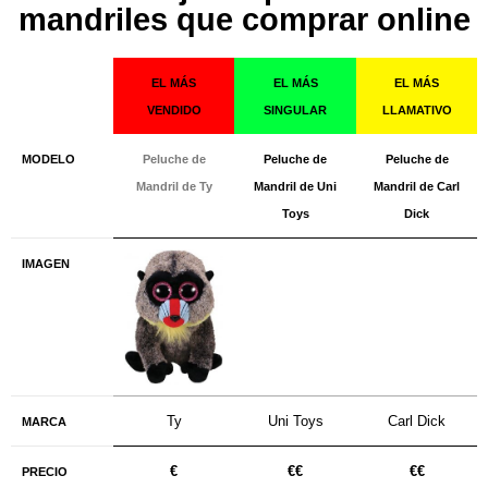
mandriles que comprar online
EL MÁS
EL MÁS
EL MÁS
VENDIDO
SINGULAR
LLAMATIVO
MODELO
Peluche de
Peluche de
Peluche de
Mandril de Ty
Mandril de Uni
Mandril de Carl
Toys
Dick
IMAGEN
Ty
Uni Toys
Carl Dick
MARCA
€
€€
€
€
PRECIO