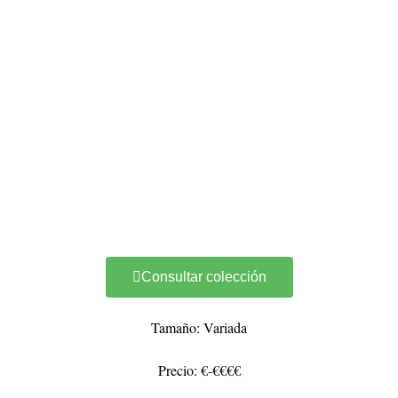
Consultar colección
Tamaño: Variada
Precio: €-€€€€