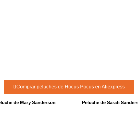
Comprar peluches de Hocus Pocus en Aliexpress
luche de Mary Sanderson
Peluche de Sarah Sander