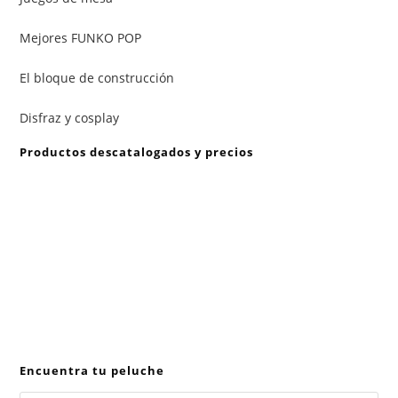
Mejores FUNKO POP
El bloque de construcción
Disfraz y cosplay
Productos descatalogados y precios
En caso de que alguno de los productos mencionados en
esta recopilación aparezca descatalogado, informe a
info@peluchemania.es para buscar un producto de
similares características.
Los precios de los productos pueden sufrir modificaciones
debido a cambios en las ofertas de Amazon, niveles de
Stocks y otros factores no controlados por peluchemania.es.
Encuentra tu peluche