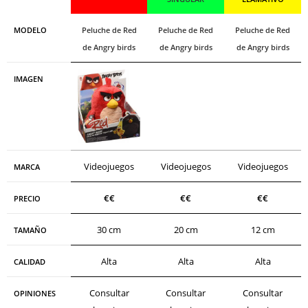
MODELO
Peluche de Red
Peluche de Red
Peluche de Red
de Angry birds
de Angry birds
de Angry birds
IMAGEN
Videojuegos
Videojuegos
Videojuegos
MARCA
€€
€€
€€
PRECIO
30 cm
20 cm
12 cm
TAMAÑO
Alta
Alta
Alta
CALIDAD
Consultar
Consultar
Consultar
OPINIONES