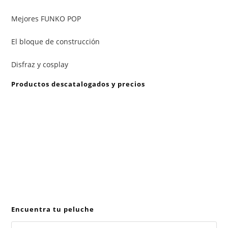
Mejores FUNKO POP
El bloque de construcción
Disfraz y cosplay
Productos descatalogados y precios
En caso de que alguno de los productos mencionados en
esta recopilación aparezca descatalogado, informe a
info@peluchemania.es para buscar un producto de
similares características.
Los precios de los productos pueden sufrir modificaciones
debido a cambios en las ofertas de Amazon, niveles de
Stocks y otros factores no controlados por peluchemania.es.
Encuentra tu peluche